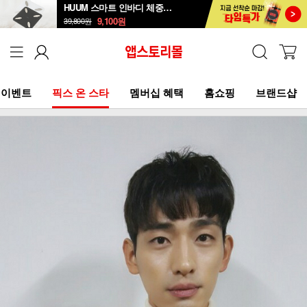
HUUM 스마트 인바디 체중계 SB-108B
9,100
원
39,800
원
이벤트
픽스 온 스타
멤버십 혜택
홈쇼핑
브랜드샵