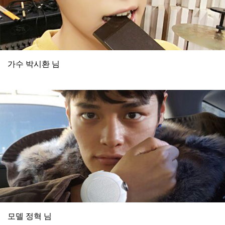
가수 박시환 님
모델 정혁 님