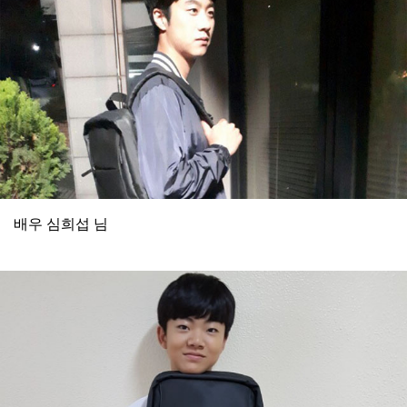
배우 심희섭 님