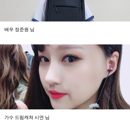
배우 정준원 님
가수 드림캐쳐 시연 님