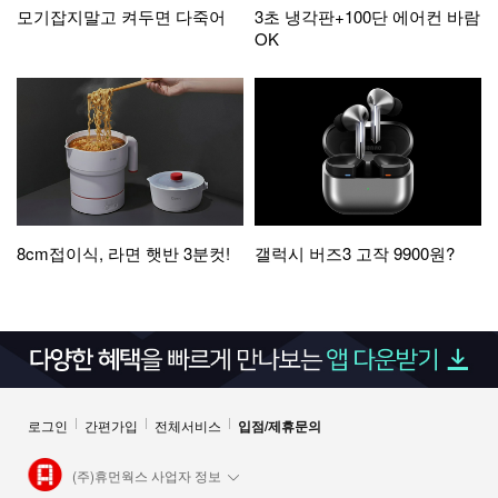
모기잡지말고 켜두면 다죽어
3초 냉각판+100단 에어컨 바람
OK
8cm접이식, 라면 햇반 3분컷!
갤럭시 버즈3 고작 9900원?
로그인
간편가입
전체서비스
입점/제휴문의
(주)휴먼웍스 사업자 정보