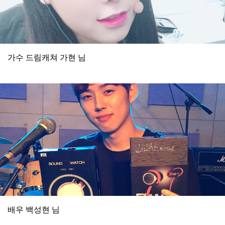
가수 드림캐쳐 가현 님
배우 백성현 님