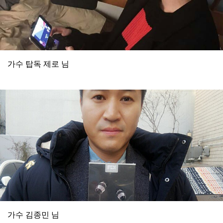
가수 탑독 제로 님
가수 김종민 님