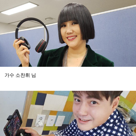
가수 소찬휘 님