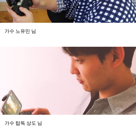
가수 노유민 님
가수 탑독 상도 님