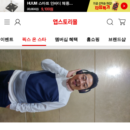
HUUM 스마트 인바디 체중계 SB-108B
9,100
원
39,800
원
이벤트
픽스 온 스타
멤버십 혜택
홈쇼핑
브랜드샵