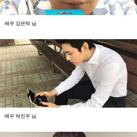
배우 강은탁 님
배우 박진우 님