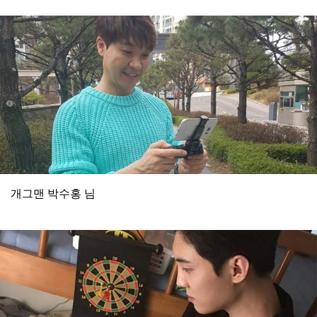
개그맨 박수홍 님