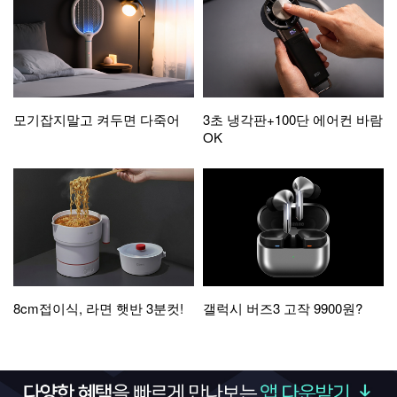
모기잡지말고 켜두면 다죽어
3초 냉각판+100단 에어컨 바람
OK
8cm접이식, 라면 햇반 3분컷!
갤럭시 버즈3 고작 9900원?