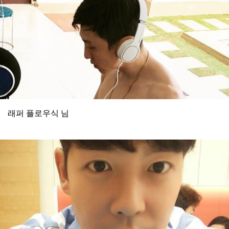
래퍼 플로우식 님