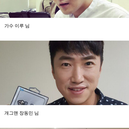
가수 이루 님
개그맨 장동민 님