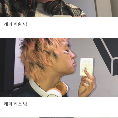
래퍼 빅원 님
래퍼 커스 님