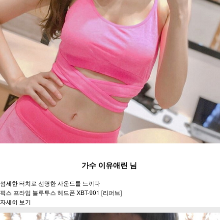
가수 이유애린 님
섬세한 터치로 선명한 사운드를 느끼다
픽스 프라임 블루투스 헤드폰 XBT-901 [리퍼브]
자세히 보기