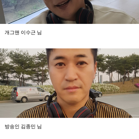
개그맨 이수근 님
방송인 김종민 님