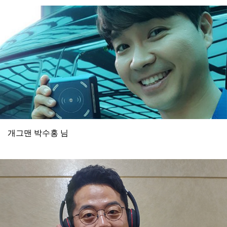
개그맨 박수홍 님