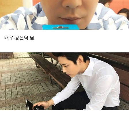
배우 강은탁 님
배우 박진우 님