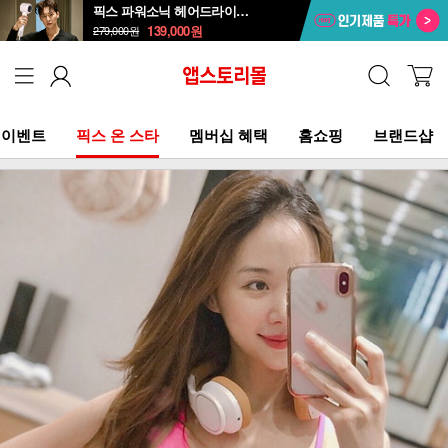
픽스 파워소닉 헤어드라이기 XHS-701
139,000
원
279,000
원
이벤트
픽스 온 스타
멤버십 혜택
홈쇼핑
브랜드샵