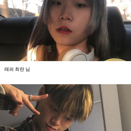
래퍼 최란 님