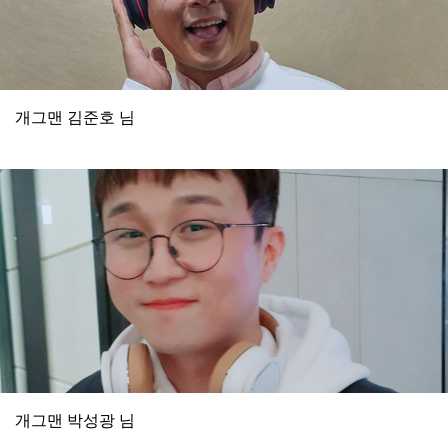
개그맨 김준호 님
개그맨 박성광 님