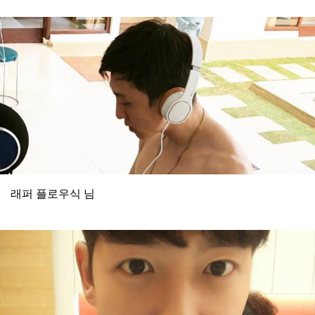
래퍼 플로우식 님