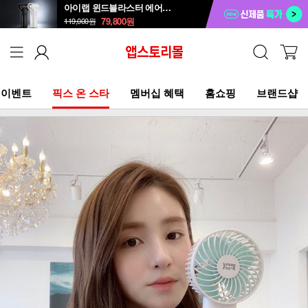
아이랩 윈드블라스터 에어건+청소기 iLAB-WBT
79,800
원
119,000
원
이벤트
픽스 온 스타
멤버십 혜택
홈쇼핑
브랜드샵