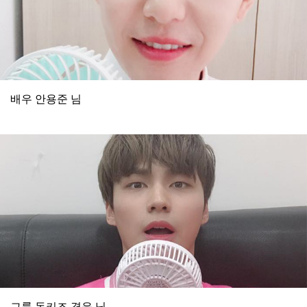
배우 안용준 님
그룹 동키즈 경윤 님