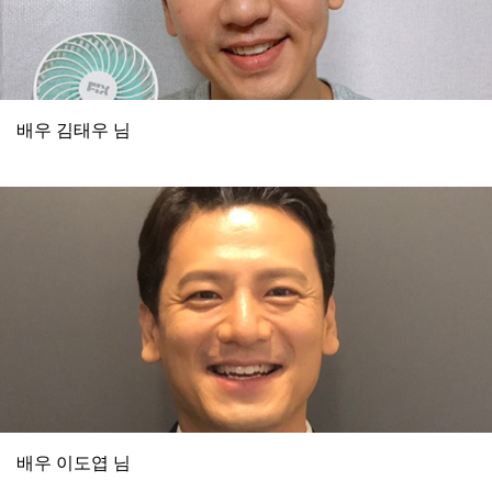
배우 김태우 님
배우 이도엽 님