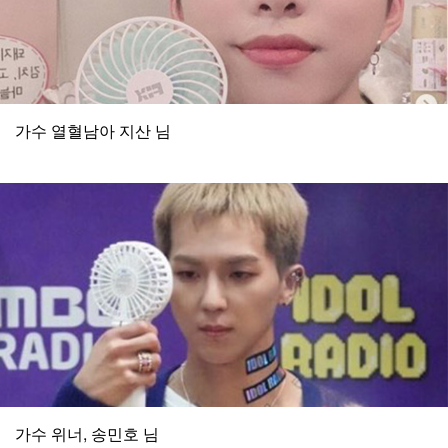
가수 열혈남아 지산 님
가수 위너, 송민호 님