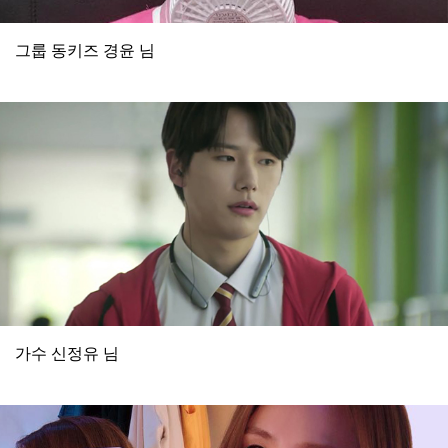
그룹 동키즈 경윤 님
가수 신정유 님