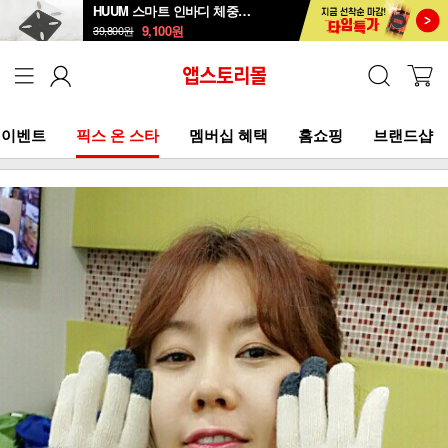
HUUM 스마트 인바디 체중계 SB-108B
9,100
원
39,800
원
이벤트
픽스 온 스타
멤버십 혜택
홈쇼핑
브랜드샵