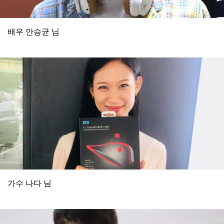
배우 안승균 님
가수 나다 님