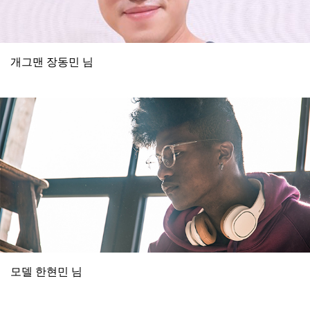
개그맨 장동민 님
모델 한현민 님