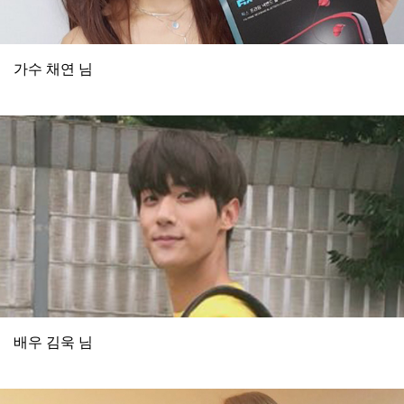
가수 채연 님
배우 김욱 님​