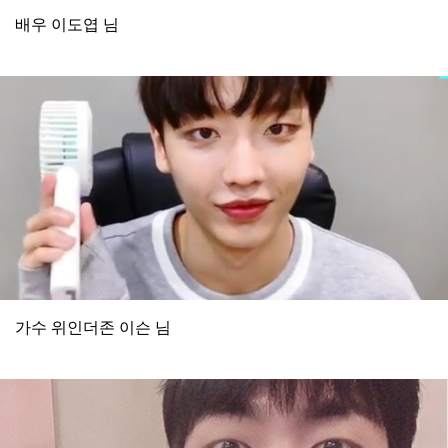
배우 이도엽 님
가수 위인더존 이슨 님