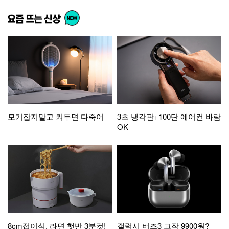
모기잡지말고 켜두면 다죽어
3초 냉각판+100단 에어컨 바람
OK
8cm접이식, 라면 햇반 3분컷!
갤럭시 버즈3 고작 9900원?