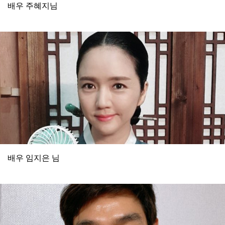
배우 주혜지님
배우 임지은 님