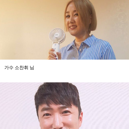
가수 소찬휘 님