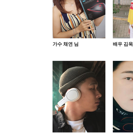
가수 채연 님
배우 김욱 