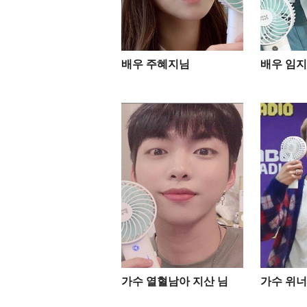
배우 주혜지님
배우 임지
가수 열혈남아 지산 님
가수 위너