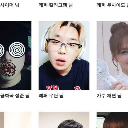
사이더 님
래퍼 킬라그램 님
래퍼 우사이드 
공화국 성준 님
래퍼 우탄 님
가수 채연 님