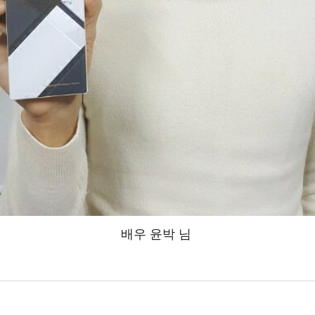
배우 윤박 님