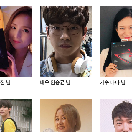
진 님
배우 안승균 님
가수 나다 님