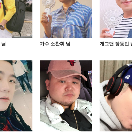
님​
가수 소찬휘 님
개그맨 장동민 