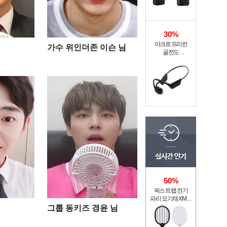
30%
아크로 프리런
가수 위인더존 이슨 님
골전도
무선이어폰 MI6-9
50%
픽스 트랩 전기
파리 모기채 XMR-
301
그룹 동키즈 경윤 님