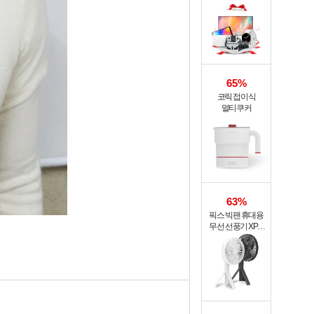
65%
코릭 접이식
멀티쿠커
63%
픽스 빅팬 휴대용
무선 선풍기 XPF-
702