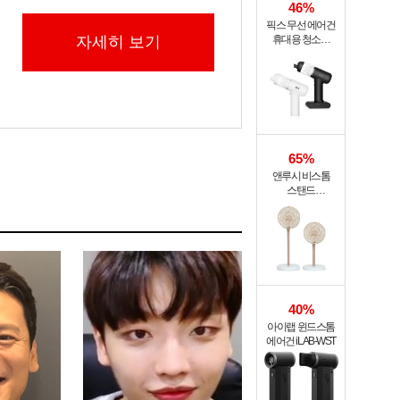
46%
픽스 무선 에어건
자세히 보기
휴대용 청소기
PRO XVC-501
65%
앤루시 비스톰
스탠드
써큘레이터 ASF-
200A
40%
아이랩 윈드스톰
에어건 iLAB-WST