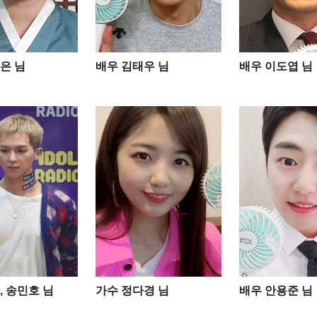
은 님
배우 김태우 님
배우 이도엽 님
, 송민호 님
가수 정다경 님
배우 안용준 님