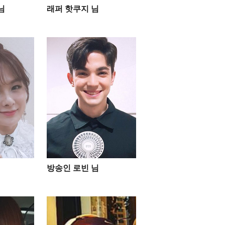
님
래퍼 핫쿠지 님
방송인 로빈 님