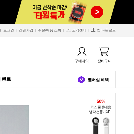
로그인
간편가입
주문/배송 조회
1:1 고객센터
앱 다운로드
구매내역
장바구니
이벤트
멤버십 혜택
50%
픽스 쿨 휴대용
냉각 선풍기 XPF-
502