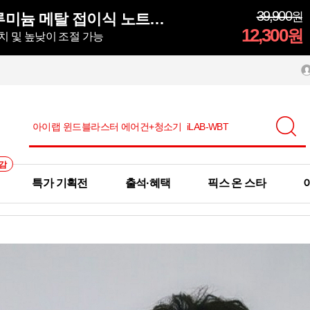
39,900
원
모락 시뮬러 알루미늄 메탈 접이식 노트북 거치대S
12,300
원
치 및 높낮이 조절 가능
감
특가 기획전
출석·혜택
픽스 온 스타