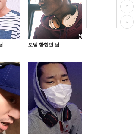
님
모델 한현민 님