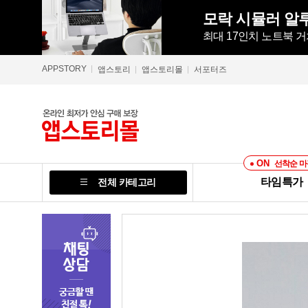
최대 17인치 노트북 거
APPSTORY
앱스토리
앱스토리몰
서포터즈
ON
선착순 마
타임특가
전체 카테고리