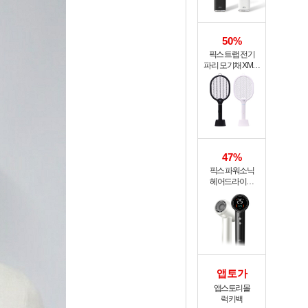
50%
픽스 트랩 전기
파리 모기채 XMR-
301
47%
픽스 파워소닉
헤어드라이기
XHS-702
앱토가
앱스토리몰
럭키백