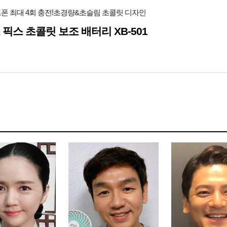
폰 최대 4회 충전!초경량&초슬림 초콜릿 디자인
 픽스 초콜릿 보조 배터리 XB-501