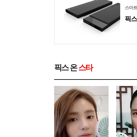
스마트
픽스
픽스 온
스타