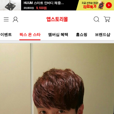
HUUM 스마트 인바디 체중계 SB-108B
9,100
원
39,800
원
이벤트
픽스 온 스타
멤버십 혜택
홈쇼핑
브랜드샵