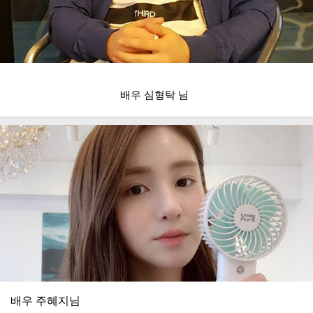
배우 심형탁 님
배우 주혜지님