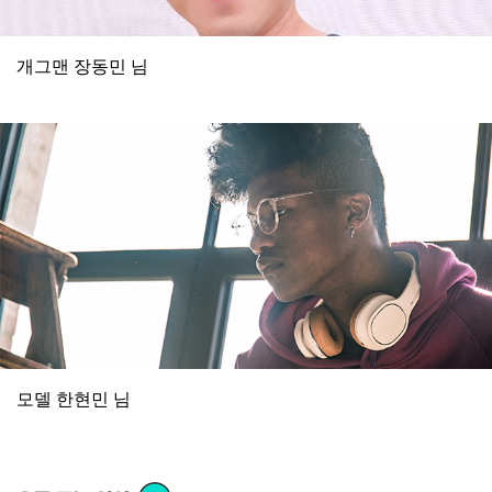
개그맨 장동민 님
모델 한현민 님