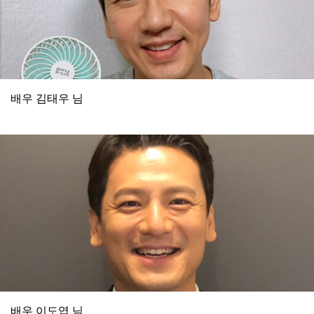
배우 김태우 님
배우 이도엽 님