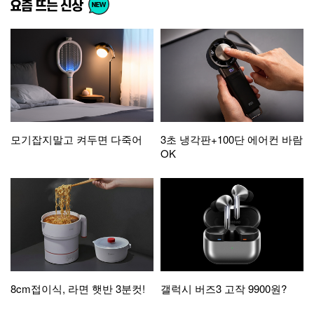
모기잡지말고 켜두면 다죽어
3초 냉각판+100단 에어컨 바람
OK
8cm접이식, 라면 햇반 3분컷!
갤럭시 버즈3 고작 9900원?