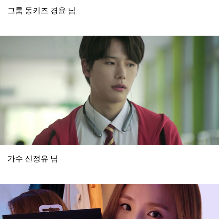
그룹 동키즈 경윤 님
가수 신정유 님