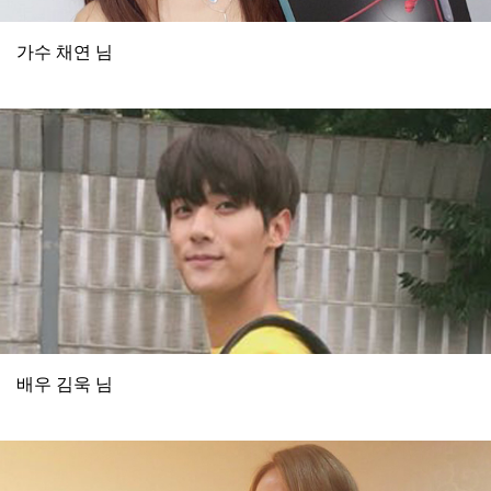
가수 채연 님
배우 김욱 님​