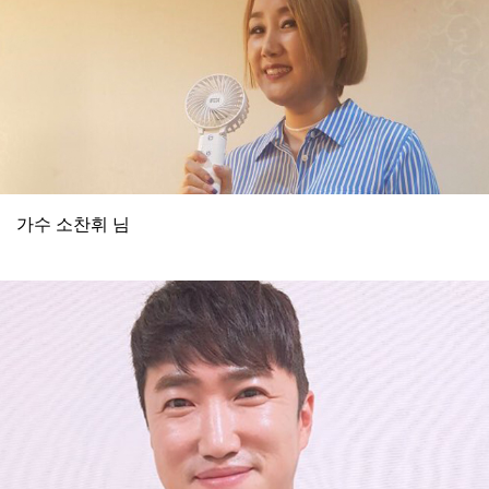
가수 소찬휘 님