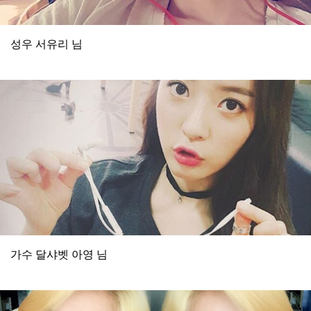
성우 서유리 님
가수 달샤벳 아영 님