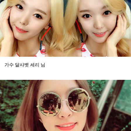
가수 달샤벳 세리 님