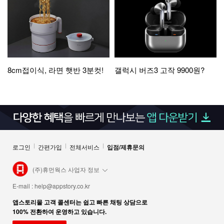
8cm접이식, 라면 햇반 3분컷!
갤럭시 버즈3 고작 9900원?
로그인
간편가입
전체서비스
입점/제휴문의
(주)휴먼웍스 사업자 정보
E-mail :
help@appstory.co.kr
앱스토리몰 고객 콜센터는 쉽고 빠른 채팅 상담으로
100% 전환하여 운영하고 있습니다.