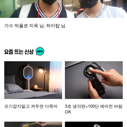
가수 빅플로 지욱 님, 하이탑 님
모기잡지말고 켜두면 다죽어
3초 냉각판+100단 에어컨 바람
OK