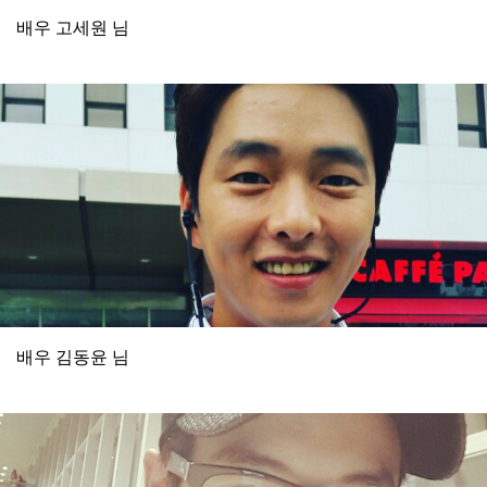
배우 고세원 님
배우 김동윤 님