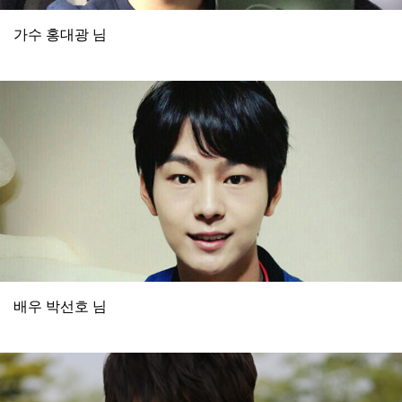
가수 홍대광 님
배우 박선호 님