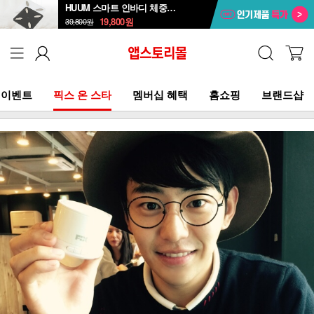
HUUM 스마트 인바디 체중계 SB-108B
19,800
원
39,800
원
이벤트
픽스 온 스타
멤버십 혜택
홈쇼핑
브랜드샵