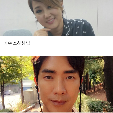
가수 소찬휘 님