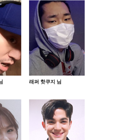
님
래퍼 핫쿠지 님