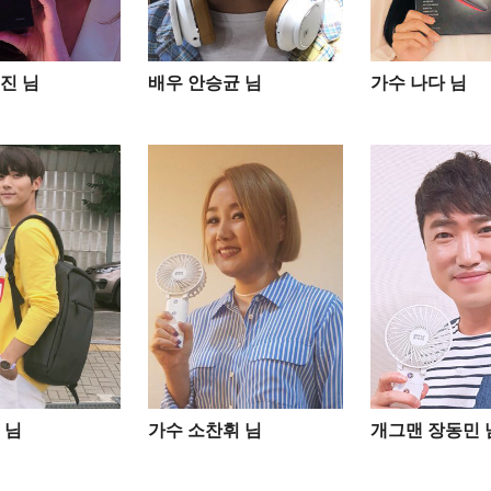
진 님
배우 안승균 님
가수 나다 님
님​
가수 소찬휘 님
개그맨 장동민 