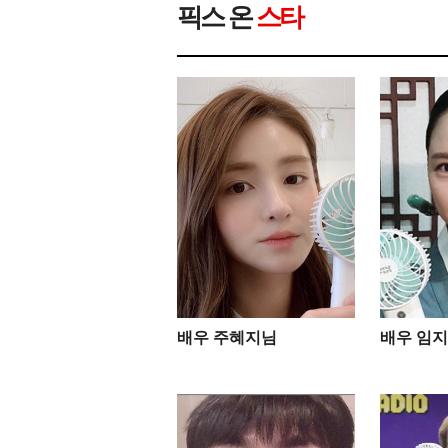
픽스 온
스타
배우 주혜지님
배우 임지