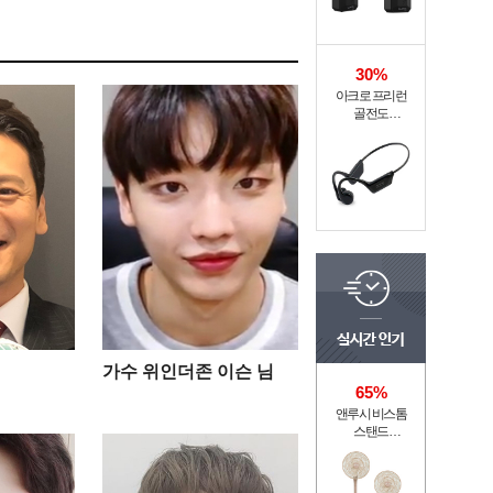
30%
아크로 프리런
골전도
무선이어폰 MI6-9
가수 위인더존 이슨 님
65%
앤루시 비스톰
스탠드
써큘레이터 ASF-
200A