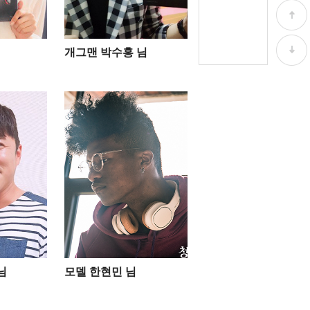
개그맨 박수홍 님
님
모델 한현민 님