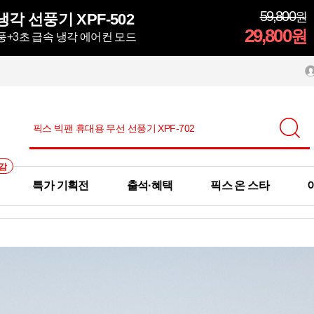
59,800
원
각 선풍기 XPF-502
29,800
원
 강풍+3초 급속 냉각 에어컨 모드
감
특가 기획전
출석·혜택
픽스 온 스타