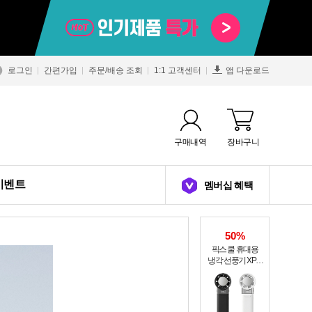
로그인
간편가입
주문/배송 조회
1:1 고객센터
앱 다운로드
구매내역
장바구니
이벤트
멤버십 혜택
50%
픽스 쿨 휴대용
냉각 선풍기 XPF-
502