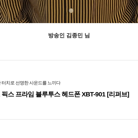
방송인 김종민 님
 터치로 선명한 사운드를 느끼다
 픽스 프라임 블루투스 헤드폰 XBT-901 [리퍼브]