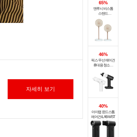
65%
앤루시 비스톰
스탠드
써큘레이터 ASF-
200A
46%
픽스 무선 에어건
휴대용 청소기
PRO XVC-501
자세히 보기
40%
아이랩 윈드스톰
에어건 iLAB-WST