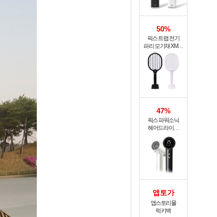
50%
픽스 트랩 전기
파리 모기채 XMR-
301
47%
픽스 파워소닉
헤어드라이기
XHS-702
앱토가
앱스토리몰
럭키백