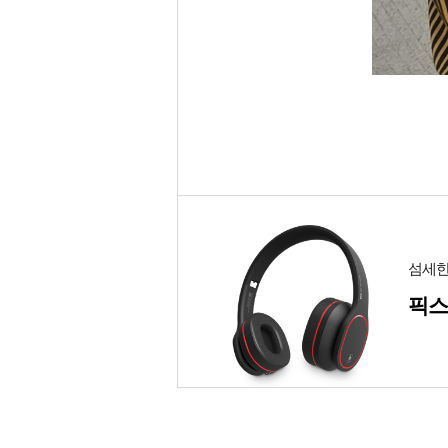
섬세한
픽스