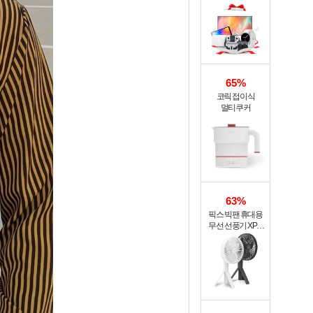
65%
코릭 접이식
멀티쿠커
63%
픽스 빅팬 휴대용
무선 선풍기 XPF-
702