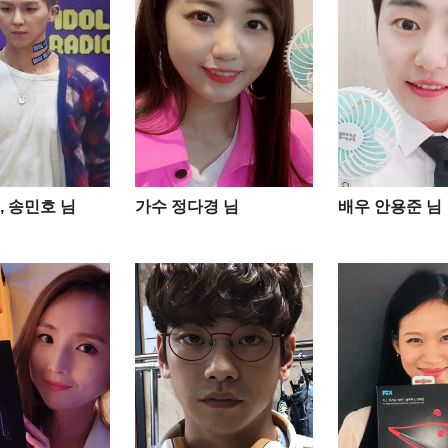
, 송민호 님
가수 정다경 님
배우 안용준 님