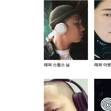
래퍼 스윙스 님
래퍼 아웃