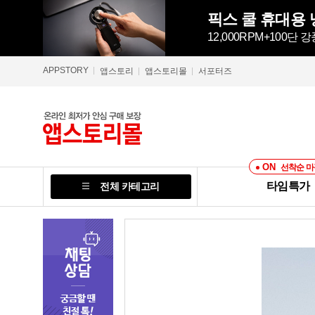
픽스 쿨 휴대용 냉
12,000RPM+100단
APPSTORY
앱스토리
앱스토리몰
서포터즈
ON
선착순 마
타임특가
전체 카테고리