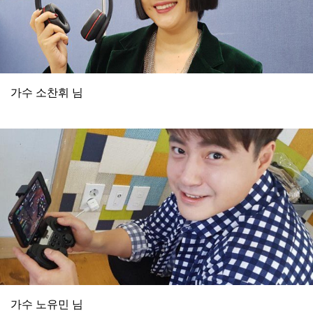
가수 소찬휘 님
가수 노유민 님