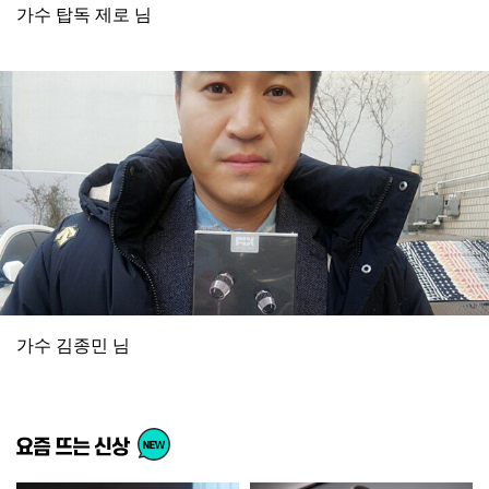
가수 탑독 제로 님
가수 김종민 님