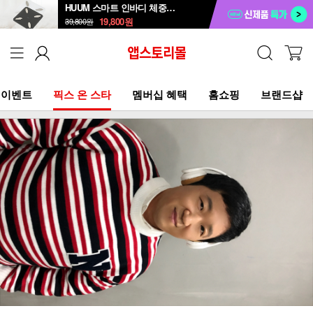
HUUM 스마트 인바디 체중계 SB-108B
19,800
원
39,800
원
이벤트
픽스 온 스타
멤버십 혜택
홈쇼핑
브랜드샵