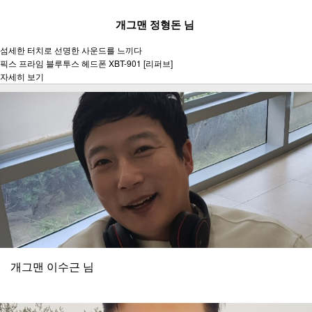
개그맨 정형돈 님
섬세한 터치로 선명한 사운드를 느끼다
픽스 프라임 블루투스 헤드폰 XBT-901 [리퍼브]
자세히 보기
개그맨 이수근 님