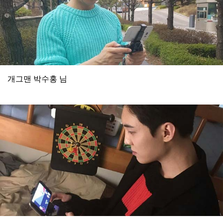
개그맨 박수홍 님