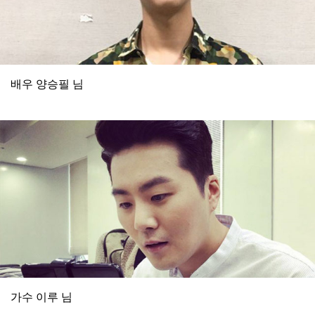
배우 양승필 님
가수 이루 님