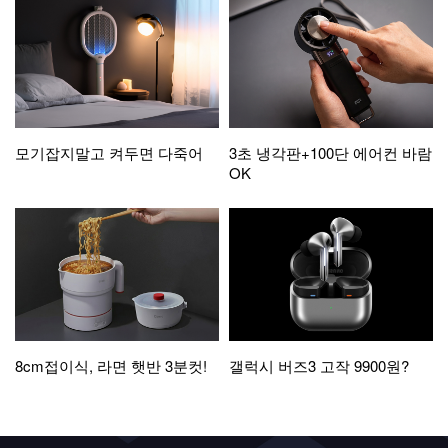
모기잡지말고 켜두면 다죽어
3초 냉각판+100단 에어컨 바람
OK
8cm접이식, 라면 햇반 3분컷!
갤럭시 버즈3 고작 9900원?