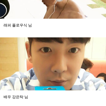
래퍼 플로우식 님
배우 강은탁 님