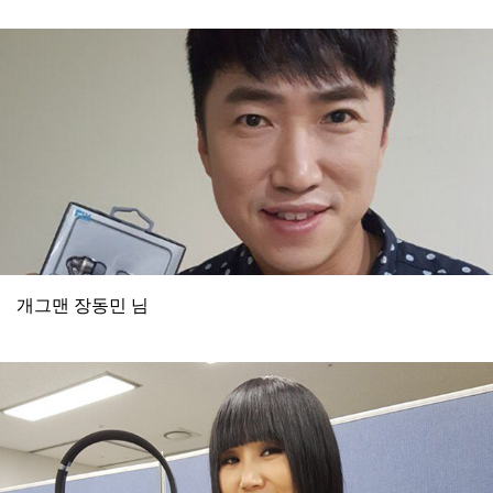
개그맨 장동민 님