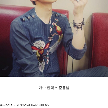
가수 인엑스 준용님
음질&수신거리 향상! 사용시간 2배 증가!