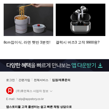
8cm접이식, 라면 햇반 3분컷!
갤럭시 버즈3 고작 9900원?
로그인
간편가입
전체서비스
입점/제휴문의
(주)휴먼웍스 사업자 정보
E-mail :
help@appstory.co.kr
앱스토리몰 고객 콜센터는 쉽고 빠른 채팅 상담으로