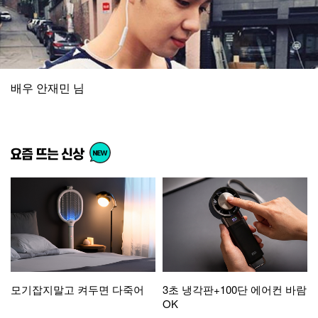
배우 안재민 님
모기잡지말고 켜두면 다죽어
3초 냉각판+100단 에어컨 바람
OK