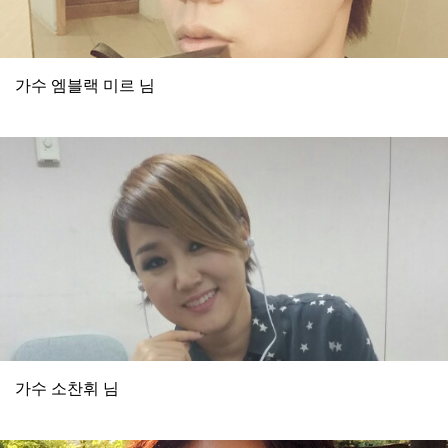
가수 엠블랙 미르 님
가수 소찬휘 님