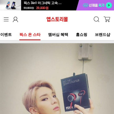
픽스 3in1 마그네틱 고속 무선 충전 거치대 XWC-502
29,800
원
59,800
원
이벤트
픽스 온 스타
멤버십 혜택
홈쇼핑
브랜드샵