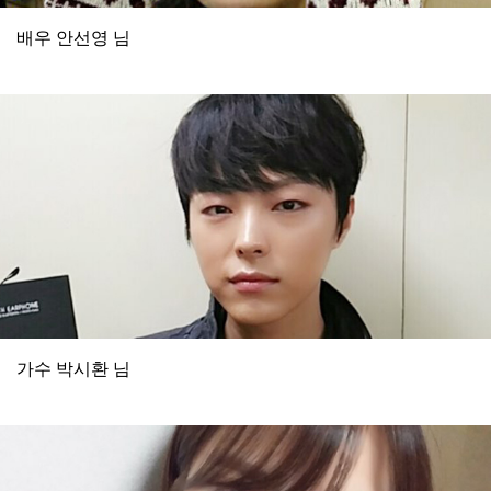
배우 안선영 님
가수 박시환 님