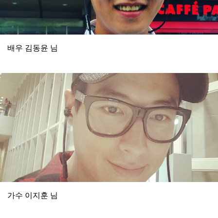
배우 김동윤 님
가수 이지훈 님