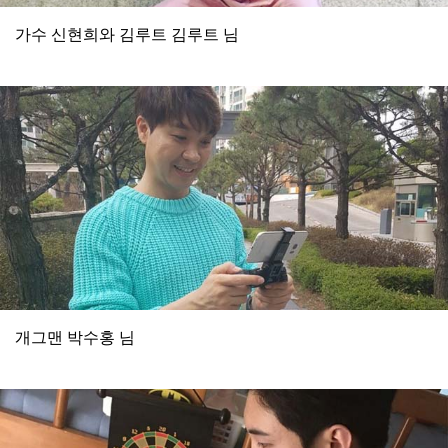
가수 신현희와 김루트 김루트 님
개그맨 박수홍 님