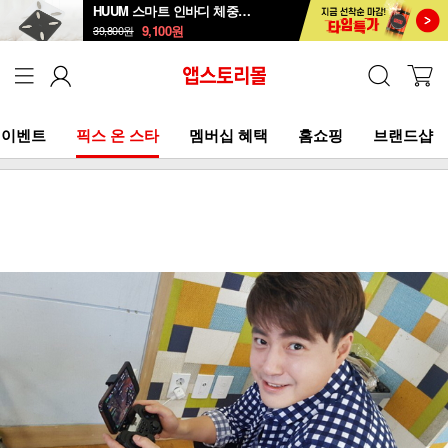
HUUM 스마트 인바디 체중계 SB-108B
9,100
원
39,800
원
이벤트
픽스 온 스타
멤버십 혜택
홈쇼핑
브랜드샵