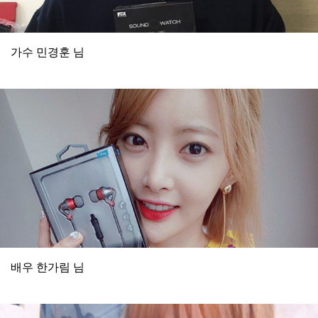
가수 민경훈 님
배우 한가림 님