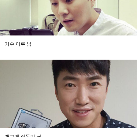
가수 이루 님
개그맨 장동민 님