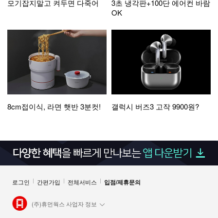
모기잡지말고 켜두면 다죽어
3초 냉각판+100단 에어컨 바람
OK
8cm접이식, 라면 햇반 3분컷!
갤럭시 버즈3 고작 9900원?
로그인
간편가입
전체서비스
입점/제휴문의
(주)휴먼웍스 사업자 정보