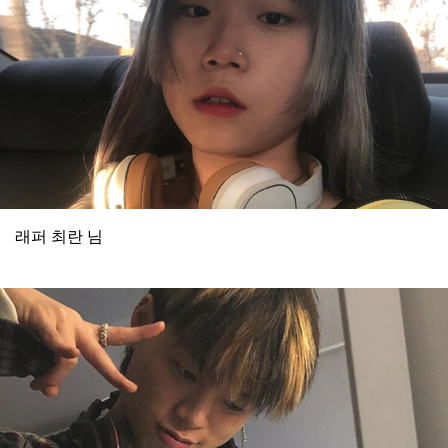
래퍼 최란 님