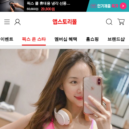
픽스 쿨 휴대용 냉각 선풍기 XPF-502
29,800
원
59,800
원
이벤트
픽스 온 스타
멤버십 혜택
홈쇼핑
브랜드샵