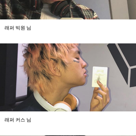
래퍼 빅원 님
래퍼 커스 님