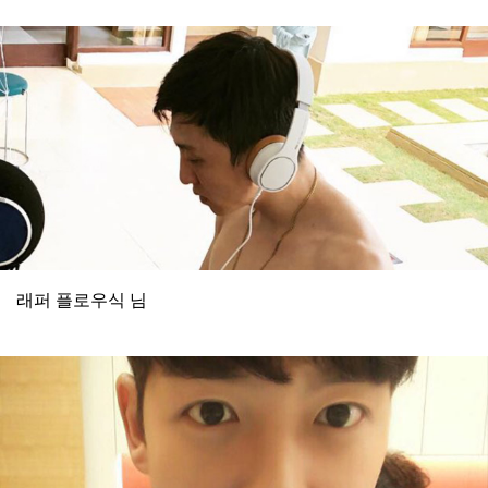
래퍼 플로우식 님