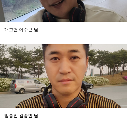
개그맨 이수근 님
방송인 김종민 님