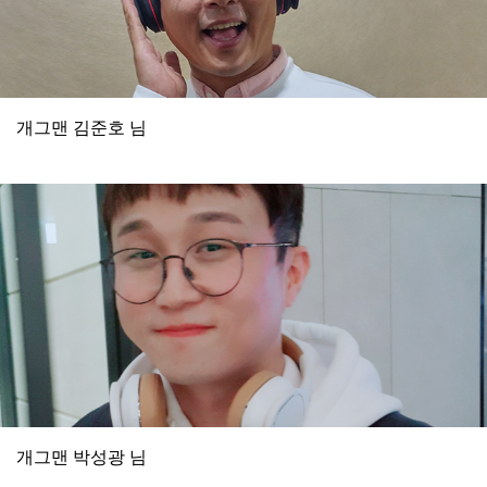
개그맨 김준호 님
개그맨 박성광 님