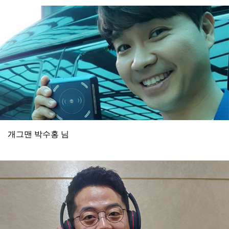
개그맨 박수홍 님