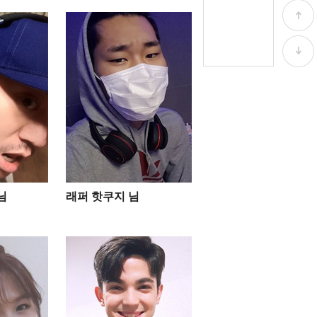
님
래퍼 핫쿠지 님