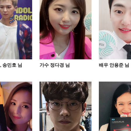
, 송민호 님
가수 정다경 님
배우 안용준 님