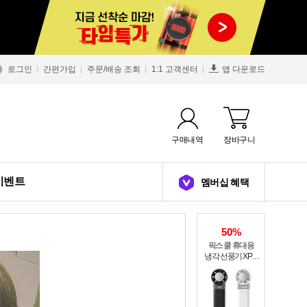
로그인
간편가입
주문/배송 조회
1:1 고객센터
앱 다운로드
구매내역
장바구니
이벤트
멤버십 혜택
50%
픽스 쿨 휴대용
냉각 선풍기 XPF-
502