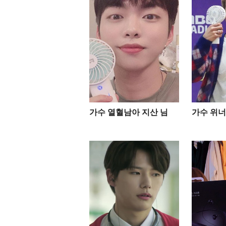
가수 열혈남아 지산 님
가수 위너