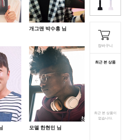
개그맨 박수홍 님
장바구니
최근 본 상품
최근 본 상품이
없습니다.
님
모델 한현민 님