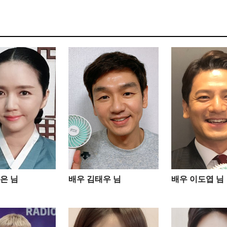
은 님
배우 김태우 님
배우 이도엽 님