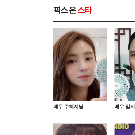
픽스 온
스타
배우 주혜지님
배우 임지