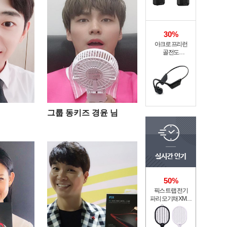
30%
아크로 프리런
골전도
무선이어폰 MI6-9
그룹 동키즈 경윤 님
50%
픽스 트랩 전기
파리 모기채 XMR-
301