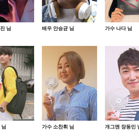
진 님
배우 안승균 님
가수 나다 님
님​
가수 소찬휘 님
개그맨 장동민 