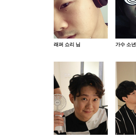
래퍼 쇼리 님
가수 소년