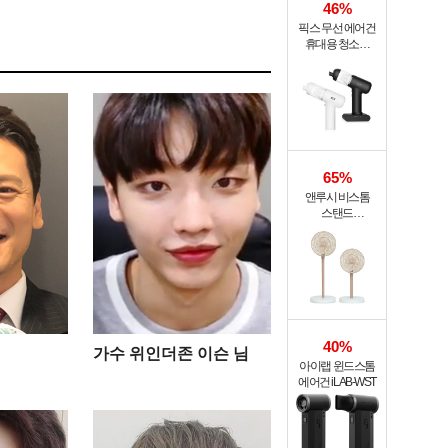
46%
픽스 무선 에어건
휴대용 청소기
PRO XVC-501
65%
앤루시 비스톰
스탠드
써큘레이터 ASF-
200A
40%
가수 위인더존 이슨 님
아이랩 윈드스톰
에어건 iLAB-WST