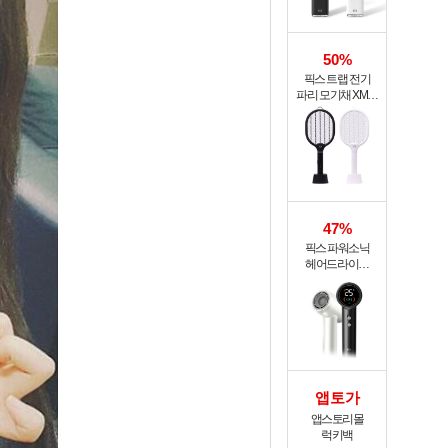
50%
픽스 트랩 전기
파리 모기채 XMR-
301
47%
픽스 파워소닉
헤어드라이기
XHS-702
앱토가
앱스토리몰
럭키백