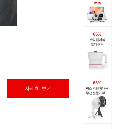
65%
코릭 접이식
멀티쿠커
63%
자세히 보기
픽스 빅팬 휴대용
무선 선풍기 XPF-
702