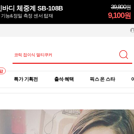
39,800
원
바디 체중계 SB-108B
9,100
원
정 기능&정밀 측정 센서 탑재
감
특가 기획전
출석·혜택
픽스 온 스타