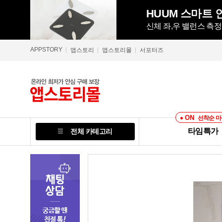
HUUM 스마트 인
신체 좌,우 밸런스 측
APPSTORY
앱스토리
앱스토리몰
서포터즈
ON
선착순 마
타임특가
전체 카테고리