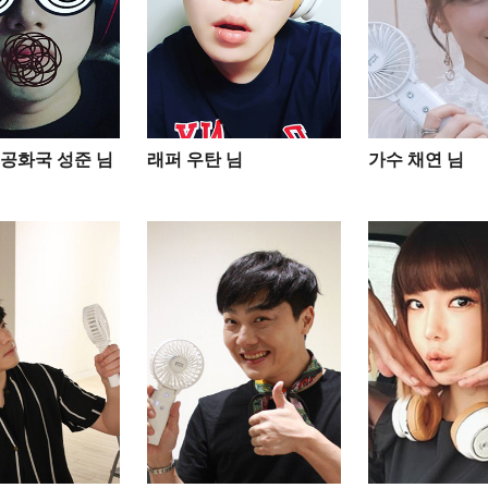
공화국 성준 님
래퍼 우탄 님
가수 채연 님