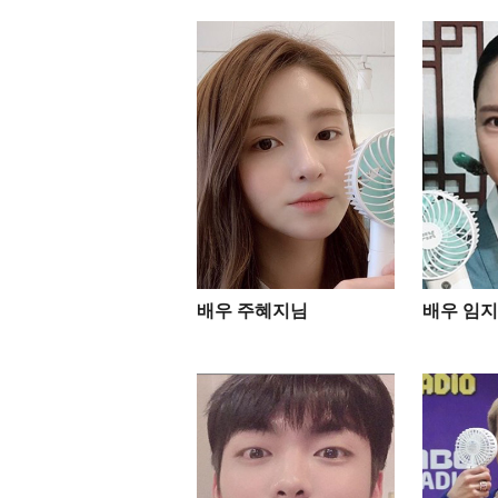
배우 주혜지님
배우 임지