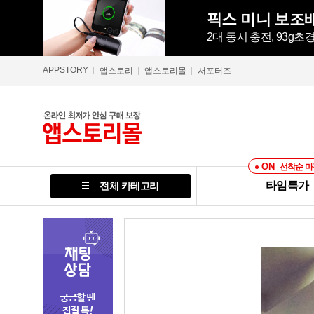
픽스 미니 보조배
2대 동시 충전, 93g
APPSTORY
앱스토리
앱스토리몰
서포터즈
ON
선착순 마
타임특가
전체 카테고리