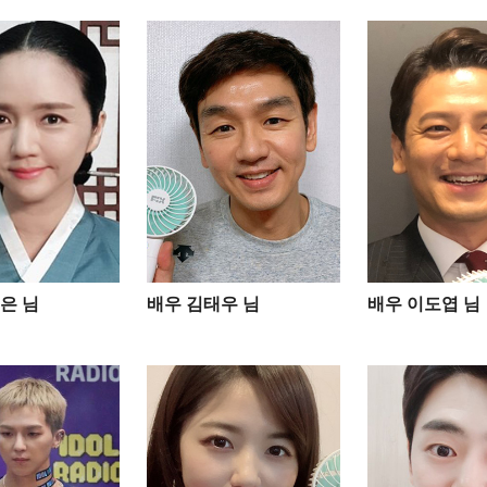
은 님
배우 김태우 님
배우 이도엽 님