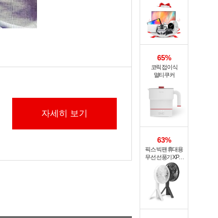
65%
코릭 접이식
멀티쿠커
자세히 보기
63%
픽스 빅팬 휴대용
무선 선풍기 XPF-
702