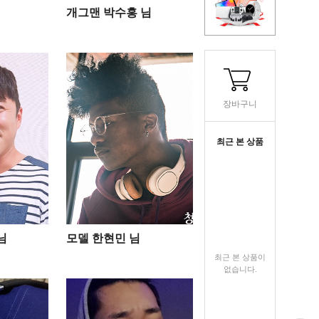
개그맨 박수홍 님
장바구니
최근 본 상품
님
모델 한현민 님
최근 본 상품이
없습니다.