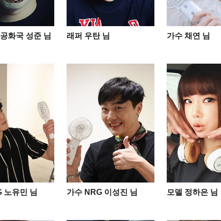
공화국 성준 님
래퍼 우탄 님
가수 채연 님
G 노유민 님
가수 NRG 이성진 님
모델 정하은 님