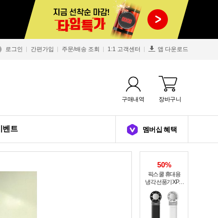
로그인
간편가입
주문/배송 조회
1:1 고객센터
앱 다운로드
구매내역
장바구니
이벤트
멤버십 혜택
50%
픽스 쿨 휴대용
냉각 선풍기 XPF-
502