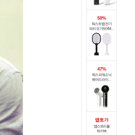
50%
픽스 트랩 전기
파리 모기채 XMR-
301
47%
픽스 파워소닉
헤어드라이기
XHS-702
앱토가
앱스토리몰
럭키백