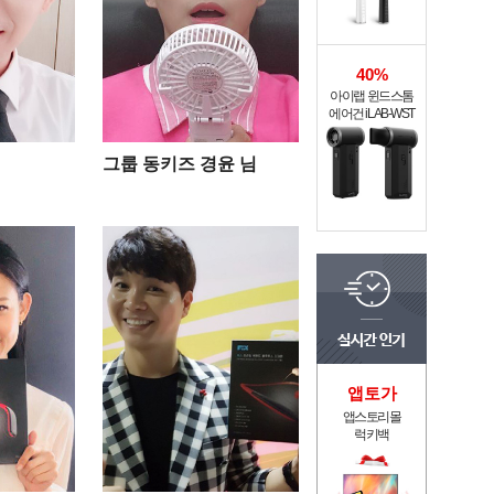
40%
아이랩 윈드스톰
에어건 iLAB-WST
그룹 동키즈 경윤 님
앱토가
앱스토리몰
럭키백