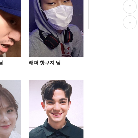
님
래퍼 핫쿠지 님