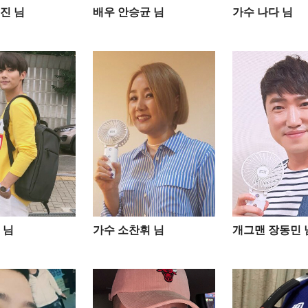
진 님
배우 안승균 님
가수 나다 님
님​
가수 소찬휘 님
개그맨 장동민 