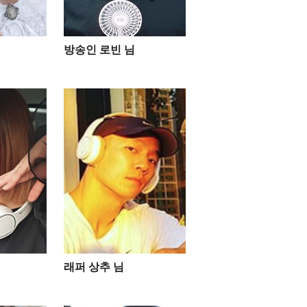
방송인 로빈 님
래퍼 상추 님