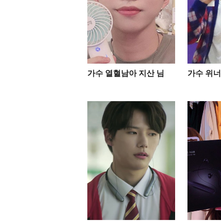
가수 열혈남아 지산 님
가수 위너