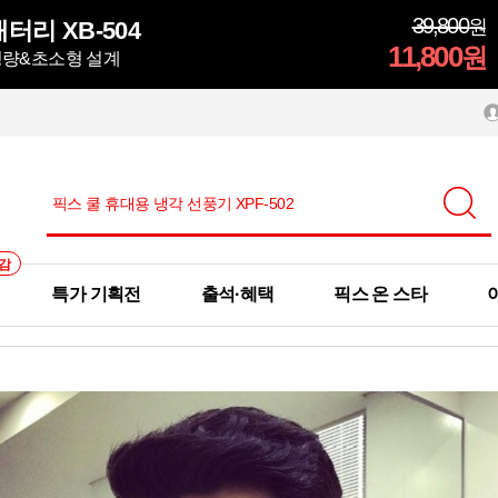
39,800
원
터리 XB-504
11,800
원
초경량&초소형 설계
감
특가 기획전
출석·혜택
픽스 온 스타