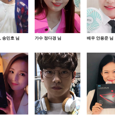
, 송민호 님
가수 정다경 님
배우 안용준 님