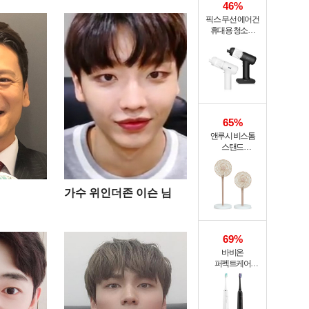
46%
픽스 무선 에어건
휴대용 청소기
PRO XVC-501
65%
앤루시 비스톰
스탠드
써큘레이터 ASF-
200A
가수 위인더존 이슨 님
69%
바비온
퍼펙트케어
퓨어슬림
음파전동칫솔