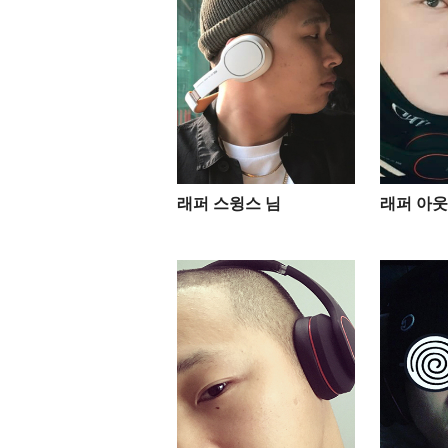
래퍼 스윙스 님
래퍼 아웃