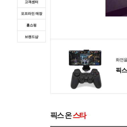
고객센터
오프라인 매장
홈쇼핑
브랜드샵
화면을
픽스
픽스 온
스타